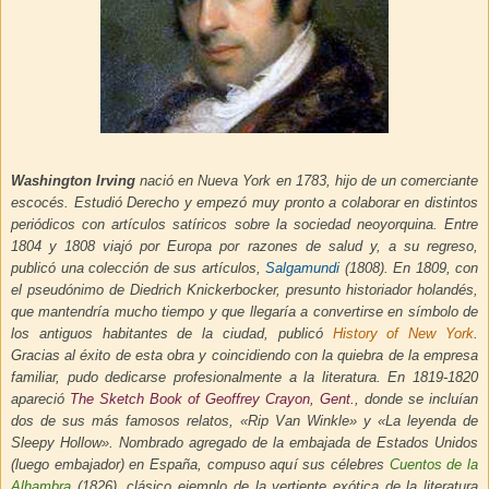
Washington Irving
nació en Nueva York en 1783, hijo de un comerciante
escocés. Estudió Derecho y empezó muy pronto a colaborar en distintos
periódicos con artículos satíricos sobre la sociedad neoyorquina. Entre
1804 y 1808 viajó por Europa por razones de salud y, a su regreso,
publicó una colección de sus artículos,
Salgamundi
(1808). En 1809, con
el pseudónimo de Diedrich Knickerbocker, presunto historiador holandés,
que mantendría mucho tiempo y que llegaría a convertirse en símbolo de
los antiguos habitantes de la ciudad, publicó
History of New York
.
Gracias al éxito de esta obra y coincidiendo con la quiebra de la empresa
familiar, pudo dedicarse profesionalmente a la literatura. En 1819-1820
apareció
The Sketch Book of Geoffrey Crayon, Gent.
, donde se incluían
dos de sus más famosos relatos, «Rip Van Winkle» y «La leyenda de
Sleepy Hollow». Nombrado agregado de la embajada de Estados Unidos
(luego embajador) en España, compuso aquí sus célebres
Cuentos de la
Alhambra
(1826), clásico ejemplo de la vertiente exótica de la literatura