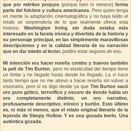
que por méritos prop¡os
(porque bien lo merece)
forma
parte del folclore y cultura americanos
. Pero
quien tenga
en mente la adaptación cinematográfica y no haya leído el
relato se sorprendería de lo que realmente ofrece esta
historia:
Washington Irving sin duda estaba más
interesado en la faceta irónica y divertida de la historia y
su personaje principal, en las simplemente maravillosas
descripciones y en la calidad literaria de su narración
que en dar miedo al lector,
podéis estar seguros de eso.
Mi intención era hacer reseña combo y traeros también
la peli de Tim Burton
, pero mi elasticidad del tiempo tiene
un límite y he llegado hasta donde he llegado. La vi hace
tanto tiempo que no me atrevo a hacer reseña sin volver a
visionarla, pero sí os digo desde ya que
Tim Burton sacó
oro puro gótico, terrorífico y oscuro de donde había un
oro completamente distinto, un oro narrativo,
profusamente descriptivo, irónico y burlón. Esto último
es, ni más ni menos, que el relato original literario de la
leyenda de Sleepy Hollow. Y es una gozada leerlo. Una
auténtica gozada.