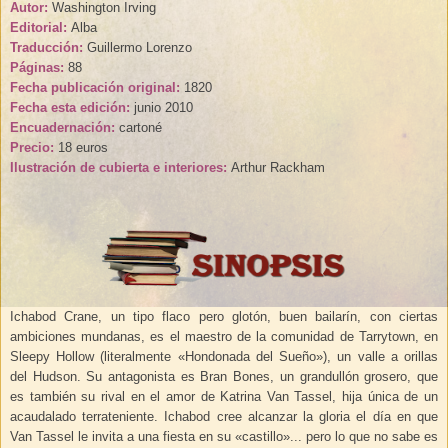
Autor:
Washington Irving
Editorial:
Alba
Traducción:
Guillermo Lorenzo
Páginas:
88
Fecha
publicación
original:
1820
Fecha
esta edición
:
junio 2010
Encuadernación:
cartoné
Precio:
18 euros
Ilustración de cubierta e interiores:
Arthur Rackham
Ichabod Crane, un tipo flaco pero glotón, buen bailarín, con ciertas
ambiciones mundanas, es el maestro de la comunidad de Tarrytown, en
Sleepy Hollow (literalmente «Hondonada del Sueño»), un valle a orillas
del Hudson. Su antagonista es Bran Bones, un grandullón grosero, que
es también su rival en el amor de Katrina Van Tassel, hija única de un
acaudalado terrateniente. Ichabod cree alcanzar la gloria el día en que
Van Tassel le invita a una fiesta en su «castillo»... pero lo que no sabe es