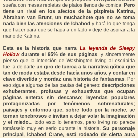
sueña con mesas repletas de platos llenos de comida.
Pero
tiene un rival en los afectos de la pizpireta Katrina,
Abraham van Brunt, un muchachote que no se toma
nada bien las atenciones de Ichabod
y hará lo que tenga
que hacer para que se haga a un lado y deje de aspirar a la
mano de Katrina.
Esta es la historia que narra
La leyenda de Sleepy
Hollow
durante el 95% de sus páginas
, y sinceramente
pienso que la intención de Washington Irving al escribirla
fue la de darle
un giro de tuerca a la narrativa gótica que
tan de moda estaba desde hacía unos años, y contar en
clave divertida y mordaz una historia de fantasmas
. Por
eso sigue algunas de las pautas del género:
descripciones
exhuberantes, profusas y exhaustivas que ocupan
páginas enteras sin descanso; leyendas populares
protagonizadas por fenómenos sobrenaturales;
paisajes y entornos que, sobre todo por la noche, se
tornan tenebrosos e invitan a dejar volar la imaginación
y el miedo
... todo esto lo tenemos, pero Irving no parece
tomárselo muy en serio durante la historia.
Su personaje
principal, Ichabod Crane, está rodeado de cierta aura