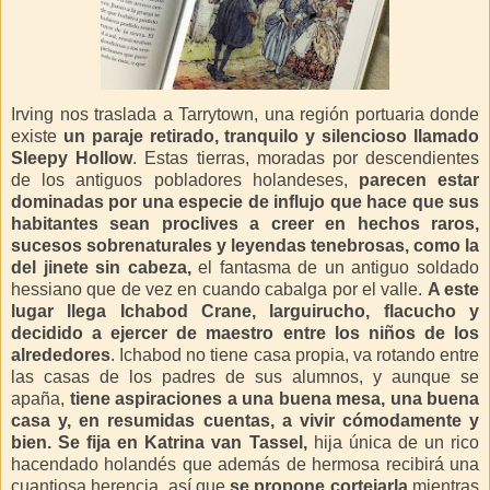
Irving nos traslada a Tarrytown, una región portuaria donde
existe
un paraje retirado, tranquilo y silencioso llamado
Sleepy Hollow
. Estas tierras, moradas por descendientes
de los antiguos pobladores holandeses,
parecen estar
dominadas por una especie de influjo que hace que sus
habitantes sean proclives a creer en hechos raros,
sucesos sobrenaturales y leyendas tenebrosas, como la
del jinete sin cabeza,
el fantasma de un antiguo soldado
hessiano que de vez en cuando cabalga por el valle.
A este
lugar llega Ichabod Crane, larguirucho, flacucho y
decidido a ejercer de maestro entre los niños de los
alrededores
. Ichabod no tiene casa propia, va rotando entre
las casas de los padres de sus alumnos, y aunque se
apaña,
tiene aspiraciones a una buena mesa, una buena
casa y, en resumidas cuentas, a vivir cómodamente y
bien. Se fija en Katrina van Tassel,
hija única de un rico
hacendado holandés que además de hermosa recibirá una
cuantiosa herencia, así que
se propone cortejarla
mientras